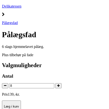
Delikatessen
Pålægsfad
Pålægsfad
6 slags hjemmelavet pålæg.
Plus tilbehør på fade
Valgmuligheder
Antal
Pris
139
,
-
kr.
Læg i kurv