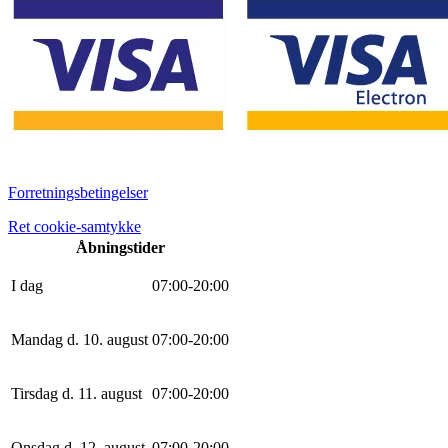
Forretningsbetingelser
Ret cookie-samtykke
Åbningstider
I dag
0
7
:
0
0
-
20
:
0
0
Mandag d. 10. august
0
7
:
0
0
-
20
:
0
0
Tirsdag d. 11. august
0
7
:
0
0
-
20
:
0
0
Onsdag d. 12. august
0
7
:
0
0
-
20
:
0
0