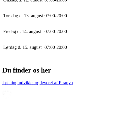
Torsdag d. 13. august
0
7
:
0
0
-
20
:
0
0
Fredag d. 14. august
0
7
:
0
0
-
20
:
0
0
Lørdag d. 15. august
0
7
:
0
0
-
20
:
0
0
Du finder os her
Løsning udviklet og leveret af
Piranya