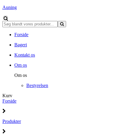
Auning
Forside
Bageri
Kontakt os
Om os
Om os
Bestyrelsen
Kurv
Forside
Produkter