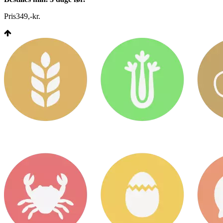
Pris
349
,
-
kr.