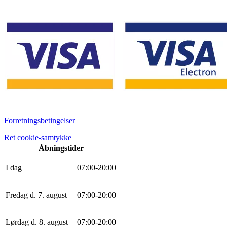
Forretningsbetingelser
Ret cookie-samtykke
Åbningstider
I dag
0
7
:
0
0
-
20
:
0
0
Fredag d. 7. august
0
7
:
0
0
-
20
:
0
0
Lørdag d. 8. august
0
7
:
0
0
-
20
:
0
0