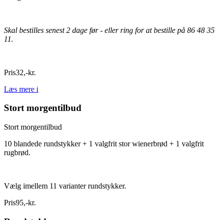
Skal bestilles senest 2 dage før - eller ring for at bestille på 86 48 35
11.
Pris
32
,
-
kr.
Læs mere
i
Stort morgentilbud
Stort morgentilbud
10 blandede rundstykker + 1 valgfrit stor wienerbrød + 1 valgfrit
rugbrød.
Vælg imellem 11 varianter rundstykker.
Pris
95
,
-
kr.