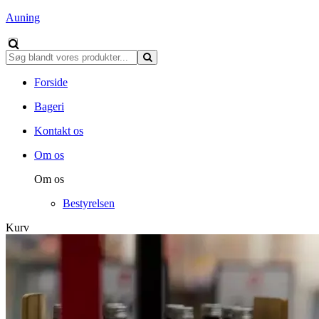
Auning
Forside
Bageri
Kontakt os
Om os
Om os
Bestyrelsen
Kurv